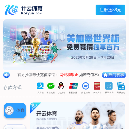
首页
关于我们
董事长致辞
企业简介
企业架构
企业资质
党支部
业务领域
保安服务
安全检查
技术防范
劳务服务
明星护卫
新闻中心
公司动态
行业动态
人才招聘
社会招聘
团队风采
联系我们
联系方式