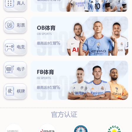
在线留言
诚信为本，以德而立，顾客第一，信誉至上
Honesty, morality, customer first, reputation first
首页
新闻中心
公司动态
公司动态
行业动态
表彰先进典型 凝聚奋进力量
来源：乐动登陆入口-乐动online(中国)
日期：2022-01-14
1月12日上午，乐动登陆入口-乐动online(中国)组织召开
2021年年度工作总结表彰大会。并借此机会向长期奋斗在各个工