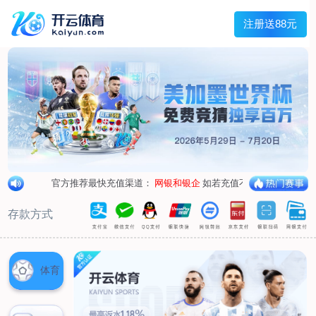
首页
关于我们
董事长致辞
企业简介
企业架构
企业资质
党支部
业务领域
保安服务
安全检查
技术防范
劳务服务
明星护卫
新闻中心
公司动态
行业动态
人才招聘
社会招聘
团队风采
联系我们
联系方式